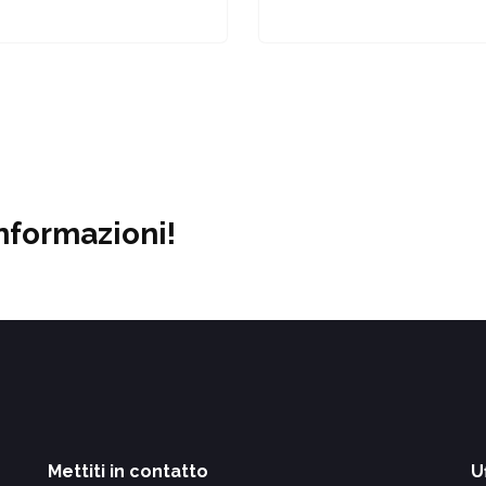
nformazioni!
Mettiti in contatto
Uf