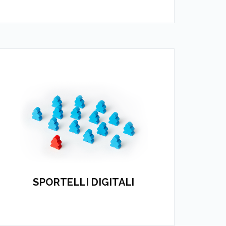
Portali di accesso dove i cittadini
possono trovare informazioni in
maniera aggregata
APPROFONDISCI
SPORTELLI DIGITALI