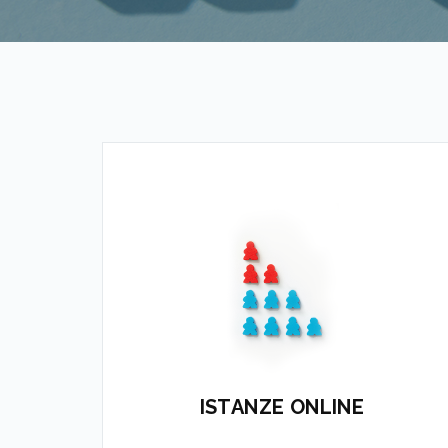
Il sistema che consente agli Enti di
digitalizzare i flussi di invio delle
domande
APPROFONDISCI
ISTANZE ONLINE