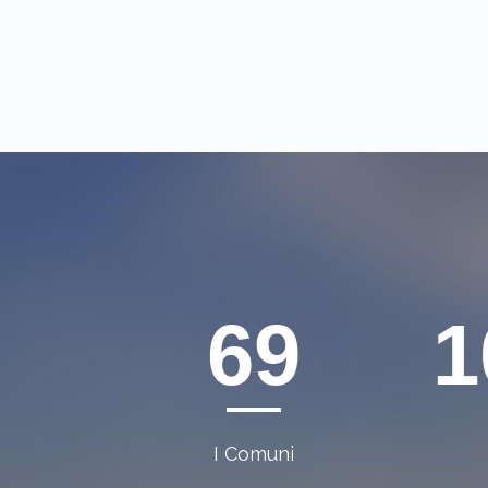
96
1
I Comuni