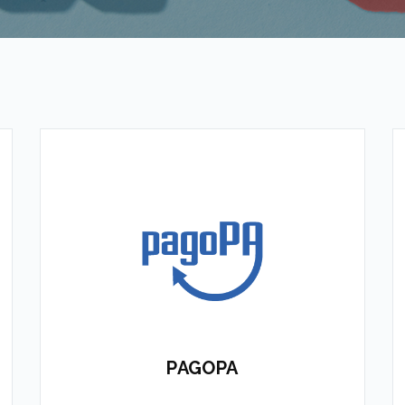
L'integrazione per
pagamenti verso la
effettuare
Pubblica Amministrazione
PAGOPA
APPROFONDISCI