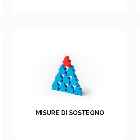
Funzionalità specifiche per la
gestione delle misure di sostegno a
favore di cittadini
APPROFONDISCI
MISURE DI SOSTEGNO