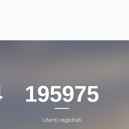
5
271693
Utenti registrati